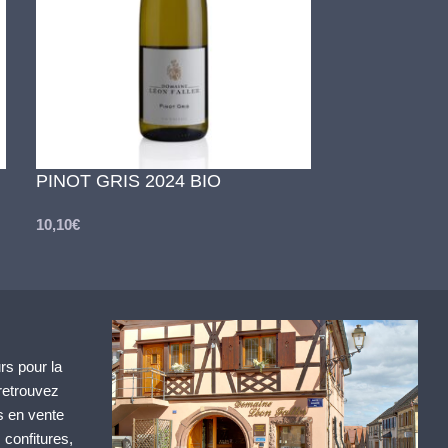
PINOT GRIS 2024 BIO
GEWURZTRA
10,10
€
10,60
€
rs pour la
retrouvez
s en vente
, confitures,