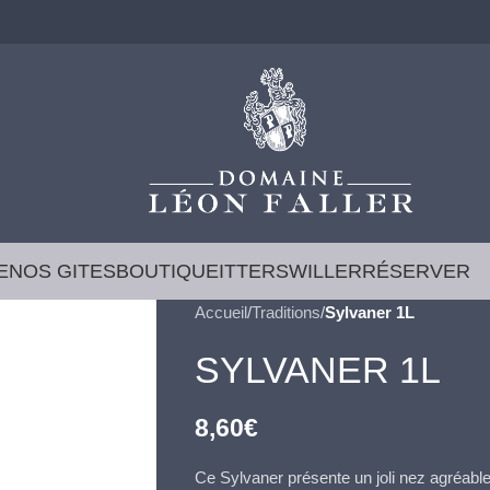
E
NOS GITES
BOUTIQUE
ITTERSWILLER
RÉSERVER
Accueil
/
Traditions
/
Sylvaner 1L
SYLVANER 1L
8,60
€
Ce Sylvaner présente un joli nez agréable